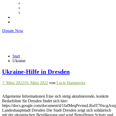
Gleichstellung
Queerpolitik
Justizvollzug
Veranstaltungsrückblicke
Kontakt
Donate Now
Ukraine
Start
Ukraine
Ukraine-Hilfe in Dresden
7. März 2022
10. März 2022
von
Lucie Hammecke
Allgemeine Informationen Eine sich stetig aktulisierende, konkrte
Bedarfsliste für Dresden findet sich hier:
https://docs.google.com/document/d/1fafMeqPrvmuLRuIT70xcgA
Landeshauptstadt Dresden Die Stadt Dresden zeigt sich solidarisch
mit der ukrainischen Bevölkerung und wird Betroffenen Schutz und