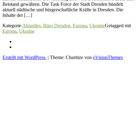
Beistand gewähren. Die Task Force der Stadt Dresden bündelt
aktuell städtische und bürgerschaftliche Kräfte in Dresden. Die
Inhalte der […]
Kategorie
Aktuelles
,
Büro Dresden
,
Europa
,
Ukraine
Getagged mit
Europa
,
Ukraine
Impressum
Datenschutz
Erstellt mit WordPress.
|
Theme: Charitize von
eVisionThemes