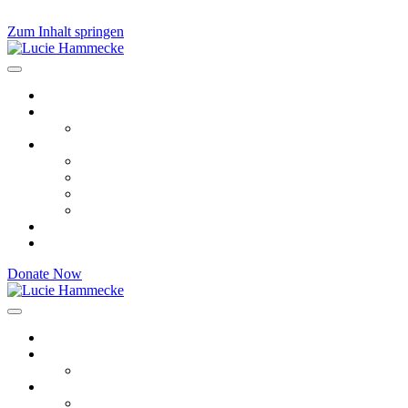
Zum Inhalt springen
Lucie Hammecke
BÜNDNISGRÜNE Landtagsabgeordnete
Beitragsarchiv
Über mich
Vita
Themen
Europa
Gleichstellung
Queerpolitik
Justizvollzug
Veranstaltungsrückblicke
Kontakt
Donate Now
Lucie Hammecke
Beitragsarchiv
Über mich
Vita
Themen
Europa